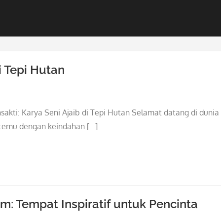
i Tepi Hutan
akti: Karya Seni Ajaib di Tepi Hutan Selamat datang di dunia
rtemu dengan keindahan […]
m: Tempat Inspiratif untuk Pencinta