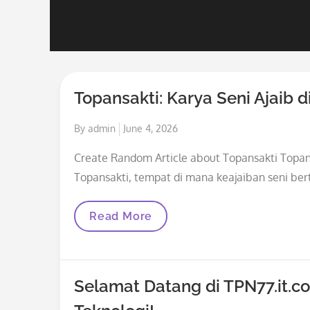
Topansakti: Karya Seni Ajaib d
Posted
By
admin
June 4, 2026
on
Create Random Article about Topansakti Topans
Topansakti, tempat di mana keajaiban seni be
Topansakti:
Read More
Karya
Seni
Ajaib
Di
Tepi
Selamat Datang di TPN77.it.co
Hutan