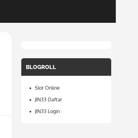
BLOGROLL
Slot Online
JIN33 Daftar
JIN33 Login