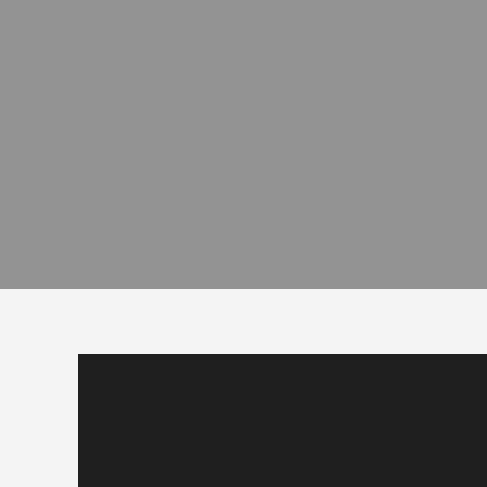
Skip
to
content