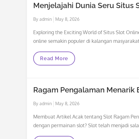
Menjelajahi Dunia Seru Situs S
Posted
By
admin
May 8, 2026
on
Exploring the Exciting World of Situs Slot Onlin
online semakin populer di kalangan masyarakat. 
Menjelajahi
Read More
Dunia
Seru
Situs
Slot
Online
Ragam Pengalaman Menarik B
Posted
By
admin
May 8, 2026
on
Membuat Artikel Acak tentang Slot Ragam Pen
dengan permainan slot? Slot telah menjadi sal