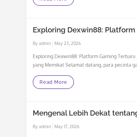
Jackpot
Besar
Di
Situs
Slot
Exploring Dexwin88: Platfor
Terpercaya!
Posted
By
admin
May 23, 2026
on
Exploring Dexwin88: Platform Gaming Terbaru
yang Memikat Selamat datang, para pecinta ga
Exploring
Read More
Dexwin88:
Platform
Gaming
Terbaru
Yang
Mengenal Lebih Dekat tentan
Memikat
Posted
By
admin
May 17, 2026
on