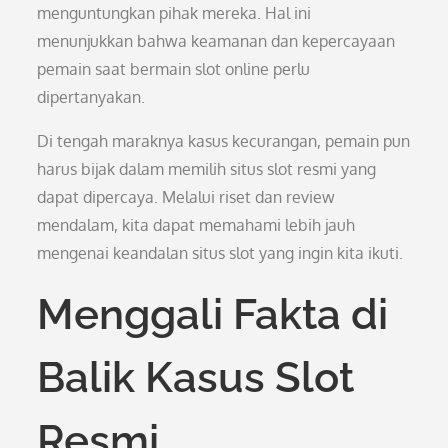
menguntungkan pihak mereka. Hal ini
menunjukkan bahwa keamanan dan kepercayaan
pemain saat bermain slot online perlu
dipertanyakan.
Di tengah maraknya kasus kecurangan, pemain pun
harus bijak dalam memilih situs slot resmi yang
dapat dipercaya. Melalui riset dan review
mendalam, kita dapat memahami lebih jauh
mengenai keandalan situs slot yang ingin kita ikuti.
Menggali Fakta di
Balik Kasus Slot
Resmi