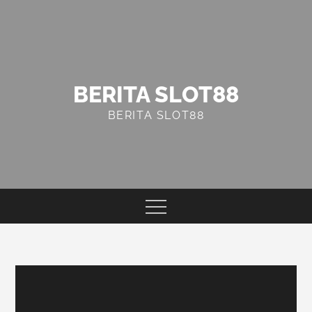
Skip
to
content
BERITA SLOT88
BERITA SLOT88