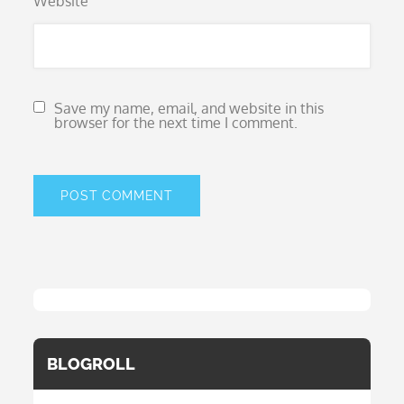
Website
Save my name, email, and website in this
browser for the next time I comment.
BLOGROLL