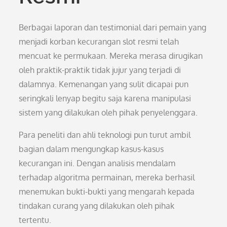
Berbagai laporan dan testimonial dari pemain yang
menjadi korban kecurangan slot resmi telah
mencuat ke permukaan. Mereka merasa dirugikan
oleh praktik-praktik tidak jujur yang terjadi di
dalamnya. Kemenangan yang sulit dicapai pun
seringkali lenyap begitu saja karena manipulasi
sistem yang dilakukan oleh pihak penyelenggara.
Para peneliti dan ahli teknologi pun turut ambil
bagian dalam mengungkap kasus-kasus
kecurangan ini. Dengan analisis mendalam
terhadap algoritma permainan, mereka berhasil
menemukan bukti-bukti yang mengarah kepada
tindakan curang yang dilakukan oleh pihak
tertentu.