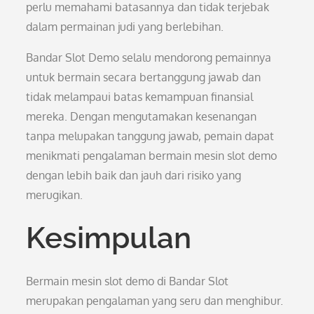
perlu memahami batasannya dan tidak terjebak
dalam permainan judi yang berlebihan.
Bandar Slot Demo selalu mendorong pemainnya
untuk bermain secara bertanggung jawab dan
tidak melampaui batas kemampuan finansial
mereka. Dengan mengutamakan kesenangan
tanpa melupakan tanggung jawab, pemain dapat
menikmati pengalaman bermain mesin slot demo
dengan lebih baik dan jauh dari risiko yang
merugikan.
Kesimpulan
Bermain mesin slot demo di Bandar Slot
merupakan pengalaman yang seru dan menghibur.