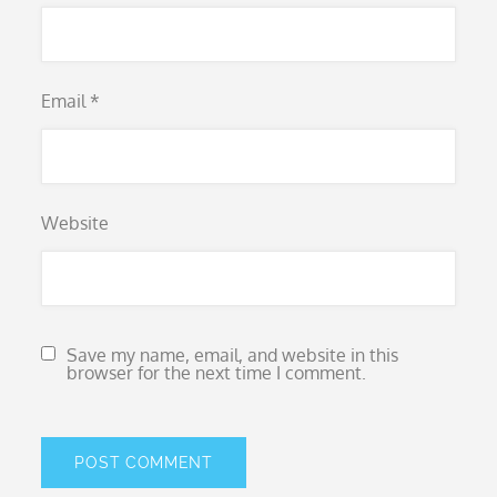
Email
*
Website
Save my name, email, and website in this
browser for the next time I comment.