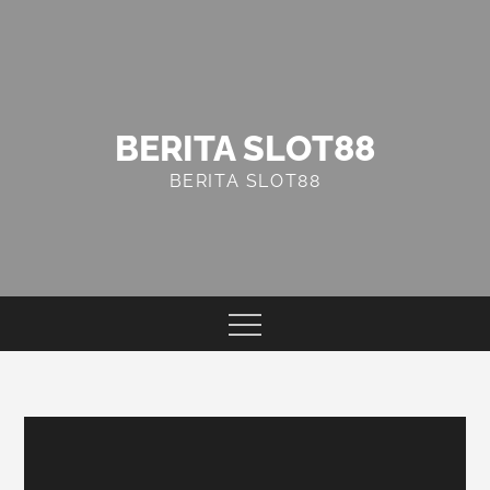
Skip
to
content
BERITA SLOT88
BERITA SLOT88