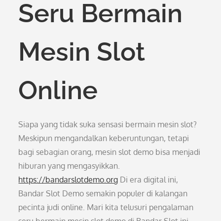
Seru Bermain
Mesin Slot
Online
Siapa yang tidak suka sensasi bermain mesin slot?
Meskipun mengandalkan keberuntungan, tetapi
bagi sebagian orang, mesin slot demo bisa menjadi
hiburan yang mengasyikkan.
https://bandarslotdemo.org
Di era digital ini,
Bandar Slot Demo semakin populer di kalangan
pecinta judi online. Mari kita telusuri pengalaman