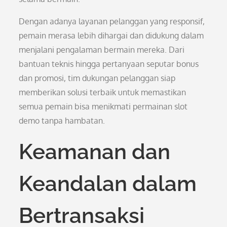
Dengan adanya layanan pelanggan yang responsif,
pemain merasa lebih dihargai dan didukung dalam
menjalani pengalaman bermain mereka. Dari
bantuan teknis hingga pertanyaan seputar bonus
dan promosi, tim dukungan pelanggan siap
memberikan solusi terbaik untuk memastikan
semua pemain bisa menikmati permainan slot
demo tanpa hambatan.
Keamanan dan
Keandalan dalam
Bertransaksi