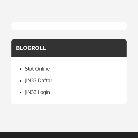
BLOGROLL
Slot Online
JIN33 Daftar
JIN33 Login