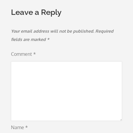
Leave a Reply
Your email address will not be published.
Required
fields are marked
*
Comment
*
Name
*