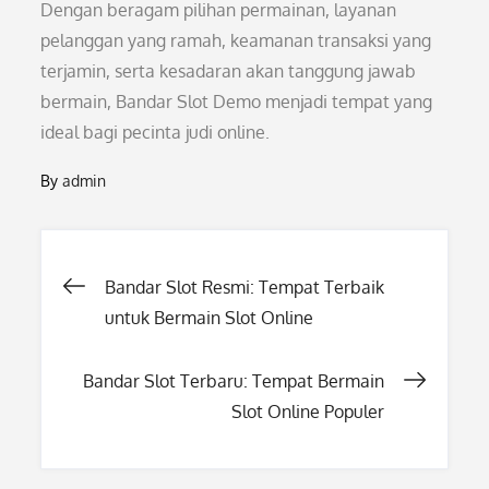
Dengan beragam pilihan permainan, layanan
pelanggan yang ramah, keamanan transaksi yang
terjamin, serta kesadaran akan tanggung jawab
bermain, Bandar Slot Demo menjadi tempat yang
ideal bagi pecinta judi online.
By
admin
Post
Bandar Slot Resmi: Tempat Terbaik
untuk Bermain Slot Online
navigation
Bandar Slot Terbaru: Tempat Bermain
Slot Online Populer