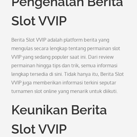
Pengenalan Berita
Slot VVIP
Berita Slot VVIP adalah platform berita yang
mengulas secara lengkap tentang permainan slot
VVIP yang sedang populer saat ini. Dari review
permainan hingga tips dan trik, semua informasi
lengkap tersedia di sini. Tidak hanya itu, Berita Slot
VVIP juga memberikan informasi terkini seputar
turnamen slot online yang menarik untuk diikuti.
Keunikan Berita
Slot VVIP