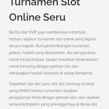
Turnamen Slot
Online Seru
Berita Slot VVIP juga memberikan informasi
terbaru seputar turnamen slot online yang digelar
secara reguler. Ikuti perkembangan turnamen,
jadwal, hadiah yang ditawarkan, dan persyaratan
untuk berpartisipasi. Jangan lewatkan kesempatan
untuk bersaing dengan pemain lain dan
menangkan hadiah fantastis di setiap kompetisi.
Dapatkan tips dari para ahli slot tentang strategi
yang efektif selama turnamen, bagikan
pengalaman Anda dengan pemain lain, dan rasakan
sensasi kompetisi yang sesungguhnya di dunia slot