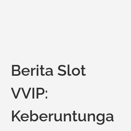
on
Berita Slot
VVIP:
Keberuntunga