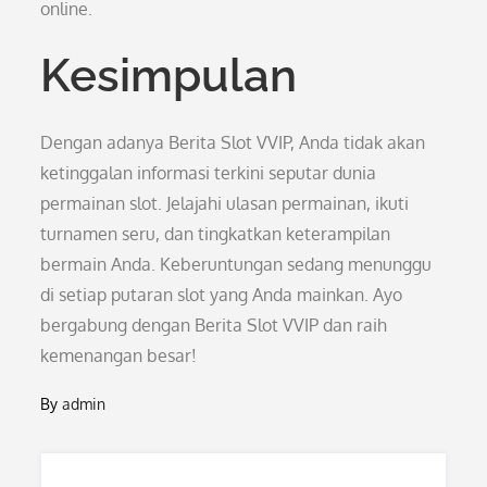
online.
Kesimpulan
Dengan adanya Berita Slot VVIP, Anda tidak akan
ketinggalan informasi terkini seputar dunia
permainan slot. Jelajahi ulasan permainan, ikuti
turnamen seru, dan tingkatkan keterampilan
bermain Anda. Keberuntungan sedang menunggu
di setiap putaran slot yang Anda mainkan. Ayo
bergabung dengan Berita Slot VVIP dan raih
kemenangan besar!
By
admin