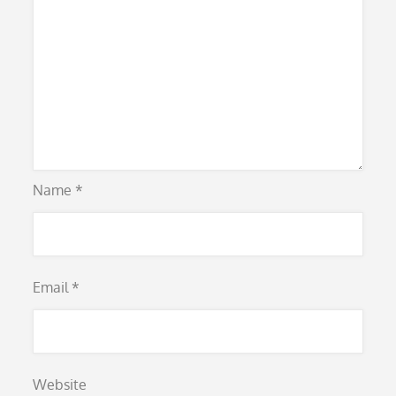
Name
*
Email
*
Website