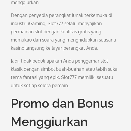
menggiurkan.
Dengan penyedia perangkat lunak terkemuka di
industri iGaming, Slot777 selalu menyajikan
permainan slot dengan kualitas grafis yang
memukau dan suara yang menghidupkan suasana
kasino langsung ke layar perangkat Anda.
Jadi, tidak peduli apakah Anda penggemar slot
klasik dengan simbol buah-buahan atau lebih suka
tema fantasi yang epik, Slot777 memiliki sesuatu
untuk setiap selera pemain.
Promo dan Bonus
Menggiurkan