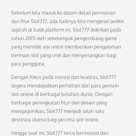
Sebelum kita masuk ke dalam detail permainan
dan fitur Slot777, ada baiknya kita mengenal sedikit
sejarah di balik platform ini. Slot777 didirikan pada
tahun 2015 oleh sekelompok pengembang game
yang memiliki visi untuk memberikan pengalaman
bermain slot yang unik dan menyenangkan bagi
para pengguna.
Dengan fokus pada inovasi dan kualitas, Slot777
segera mendapatkan perhatian dari para pemain
slot online di berbagai belahan dunia. Dengan
berbagai peningkatan fitur dan desain yang
mengagumkan, Slot777 menjadi salah satu
destinasi utama bagi pecinta slot online.
Hingga saat ini, Slot777 terus berinovasi dan