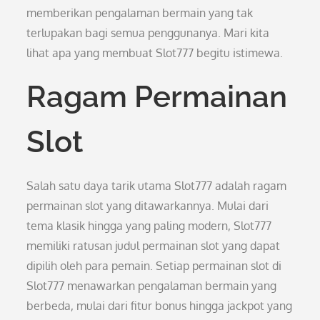
memberikan pengalaman bermain yang tak
terlupakan bagi semua penggunanya. Mari kita
lihat apa yang membuat Slot777 begitu istimewa.
Ragam Permainan
Slot
Salah satu daya tarik utama Slot777 adalah ragam
permainan slot yang ditawarkannya. Mulai dari
tema klasik hingga yang paling modern, Slot777
memiliki ratusan judul permainan slot yang dapat
dipilih oleh para pemain. Setiap permainan slot di
Slot777 menawarkan pengalaman bermain yang
berbeda, mulai dari fitur bonus hingga jackpot yang