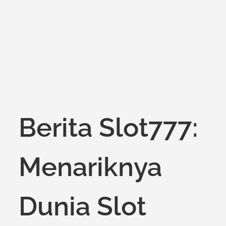
on
Berita Slot777:
Menariknya
Dunia Slot