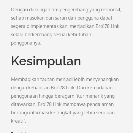
Dengan dukungan tim pengembang yang responsif,
setiap masukan dan saran dari pengguna dapat
segera diimplementasikan, menjadikan Bro178 Link
selalu berkembang sesuai kebutuhan
penggunanya.
Kesimpulan
Membagikan tautan menjadi lebih menyenangkan
dengan kehadiran Bro178 Link. Dari kemudahan
penggunaan hingga beragam fitur menarik yang
ditawarkan, Bro178 Link membawa pengalaman
berbagi informasi ke tingkat yang lebih seru dan
kreatif.