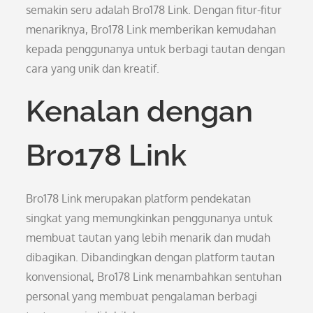
semakin seru adalah Bro178 Link. Dengan fitur-fitur
menariknya, Bro178 Link memberikan kemudahan
kepada penggunanya untuk berbagi tautan dengan
cara yang unik dan kreatif.
Kenalan dengan
Bro178 Link
Bro178 Link merupakan platform pendekatan
singkat yang memungkinkan penggunanya untuk
membuat tautan yang lebih menarik dan mudah
dibagikan. Dibandingkan dengan platform tautan
konvensional, Bro178 Link menambahkan sentuhan
personal yang membuat pengalaman berbagi