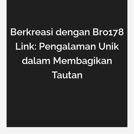
Berkreasi dengan Bro178
Link: Pengalaman Unik
dalam Membagikan
Tautan