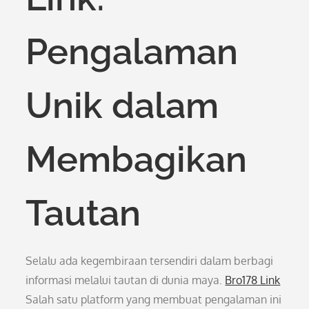
Pengalaman
Unik dalam
Membagikan
Tautan
Selalu ada kegembiraan tersendiri dalam berbagi
informasi melalui tautan di dunia maya.
Bro178 Link
Salah satu platform yang membuat pengalaman ini