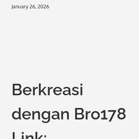
Posted
January 26, 2026
on
Berkreasi
dengan Bro178
Link: