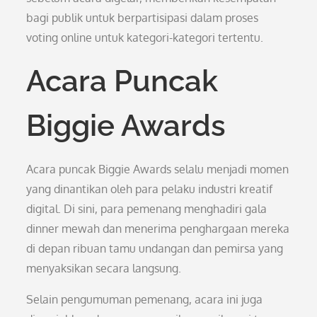
bagi publik untuk berpartisipasi dalam proses
voting online untuk kategori-kategori tertentu.
Acara Puncak
Biggie Awards
Acara puncak Biggie Awards selalu menjadi momen
yang dinantikan oleh para pelaku industri kreatif
digital. Di sini, para pemenang menghadiri gala
dinner mewah dan menerima penghargaan mereka
di depan ribuan tamu undangan dan pemirsa yang
menyaksikan secara langsung.
Selain pengumuman pemenang, acara ini juga