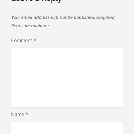
Your email address will not be published.
Required
fields are marked
*
Comment
*
Name
*