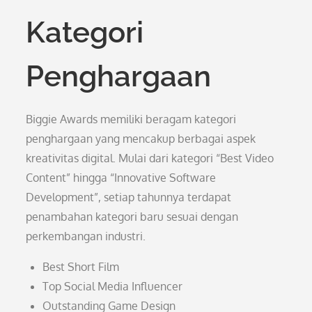
Kategori
Penghargaan
Biggie Awards memiliki beragam kategori
penghargaan yang mencakup berbagai aspek
kreativitas digital. Mulai dari kategori “Best Video
Content” hingga “Innovative Software
Development”, setiap tahunnya terdapat
penambahan kategori baru sesuai dengan
perkembangan industri.
Best Short Film
Top Social Media Influencer
Outstanding Game Design