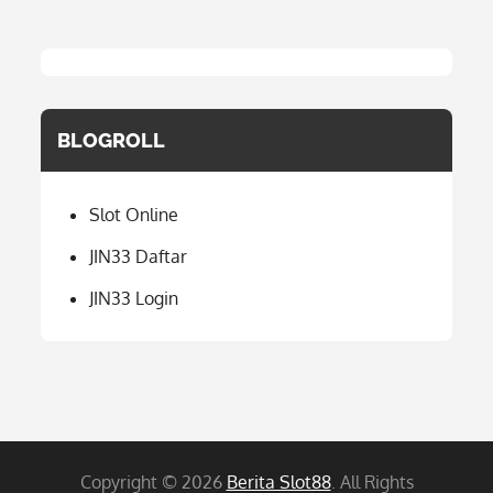
BLOGROLL
Slot Online
JIN33 Daftar
JIN33 Login
Copyright © 2026
Berita Slot88
. All Rights