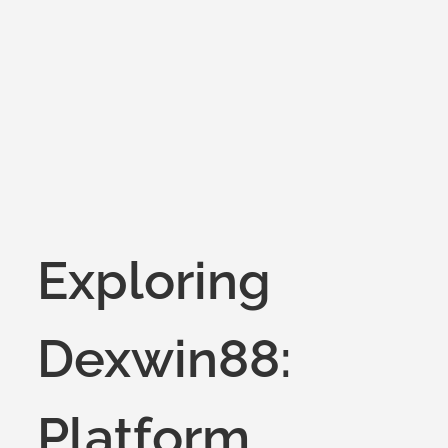
on
Exploring
Dexwin88:
Platform