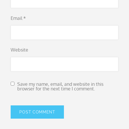
Email
*
Website
Save my name, email, and website in this
browser for the next time I comment.