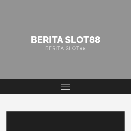
Skip
to
content
BERITA SLOT88
BERITA SLOT88