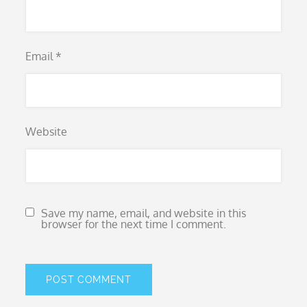
Email
*
Website
Save my name, email, and website in this
browser for the next time I comment.