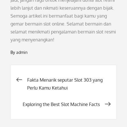
Jadi, jangan ragu untuk menjelajahi dunia slot resmi
lebih lanjut dan nikmati keseruannya dengan bijak.
Semoga artikel ini bermanfaat bagi kamu yang
gemar bermain slot online. Selamat bermain dan
selamat menikmati pengalaman bermain slot resmi
yang menyenangkan!
By
admin
Post
Fakta Menarik seputar Slot 303 yang
Perlu Kamu Ketahui
navigation
Exploring the Best Slot Machine Facts