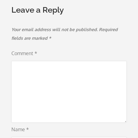
Leave a Reply
Your email address will not be published.
Required
fields are marked
*
Comment
*
Name
*