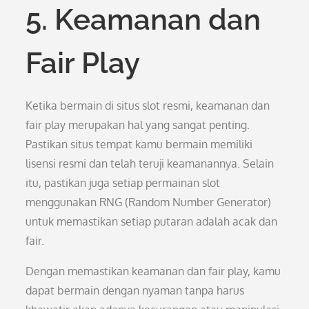
5. Keamanan dan
Fair Play
Ketika bermain di situs slot resmi, keamanan dan
fair play merupakan hal yang sangat penting.
Pastikan situs tempat kamu bermain memiliki
lisensi resmi dan telah teruji keamanannya. Selain
itu, pastikan juga setiap permainan slot
menggunakan RNG (Random Number Generator)
untuk memastikan setiap putaran adalah acak dan
fair.
Dengan memastikan keamanan dan fair play, kamu
dapat bermain dengan nyaman tanpa harus