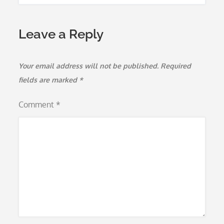
Leave a Reply
Your email address will not be published.
Required
fields are marked
*
Comment
*