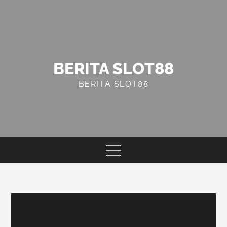
Skip
to
content
BERITA SLOT88
BERITA SLOT88