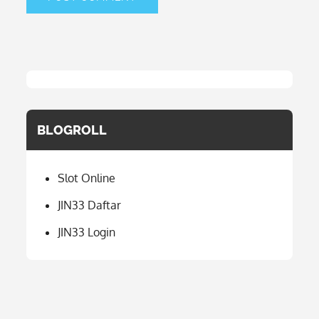
BLOGROLL
Slot Online
JIN33 Daftar
JIN33 Login