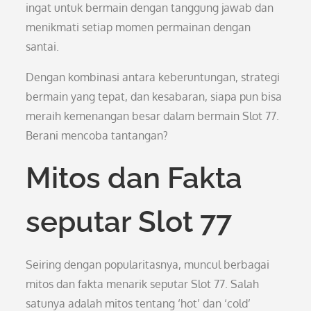
ingat untuk bermain dengan tanggung jawab dan
menikmati setiap momen permainan dengan
santai.
Dengan kombinasi antara keberuntungan, strategi
bermain yang tepat, dan kesabaran, siapa pun bisa
meraih kemenangan besar dalam bermain Slot 77.
Berani mencoba tantangan?
Mitos dan Fakta
seputar Slot 77
Seiring dengan popularitasnya, muncul berbagai
mitos dan fakta menarik seputar Slot 77. Salah
satunya adalah mitos tentang ‘hot’ dan ‘cold’