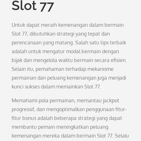
Slot 77
Untuk dapat meraih kemenangan dalam bermain
Slot 77, dibutuhkan strategi yang tepat dan
perencanaan yang matang. Salah satu tips terbaik
adalah untuk mengatur modal bermain dengan
bijak dan mengelola waktu bermain secara efisien.
Selain itu, pemahaman terhadap mekanisme
permainan dan peluang kemenangan juga menjadi
kunci sukses dalam memainkan Slot 77.
Memahami pola permainan, memantau jackpot
progressif, dan mengoptimalkan penggunaan fitur-
fitur bonus adalah beberapa strategi yang dapat
membantu pemain meningkatkan peluang
kemenangan mereka dalam bermain Slot 77. Selalu