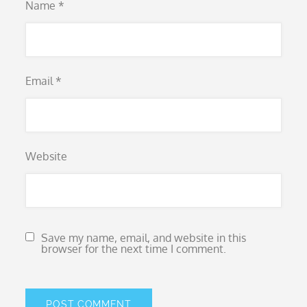
Name
*
Email
*
Website
Save my name, email, and website in this
browser for the next time I comment.