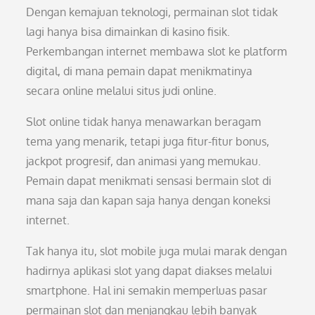
Dengan kemajuan teknologi, permainan slot tidak
lagi hanya bisa dimainkan di kasino fisik.
Perkembangan internet membawa slot ke platform
digital, di mana pemain dapat menikmatinya
secara online melalui situs judi online.
Slot online tidak hanya menawarkan beragam
tema yang menarik, tetapi juga fitur-fitur bonus,
jackpot progresif, dan animasi yang memukau.
Pemain dapat menikmati sensasi bermain slot di
mana saja dan kapan saja hanya dengan koneksi
internet.
Tak hanya itu, slot mobile juga mulai marak dengan
hadirnya aplikasi slot yang dapat diakses melalui
smartphone. Hal ini semakin memperluas pasar
permainan slot dan menjangkau lebih banyak