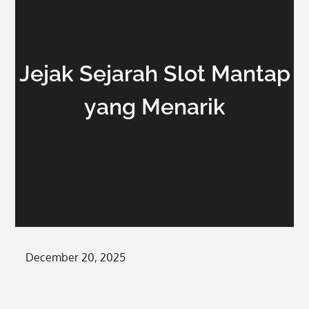
Jejak Sejarah Slot Mantap
yang Menarik
Posted
December 20, 2025
on