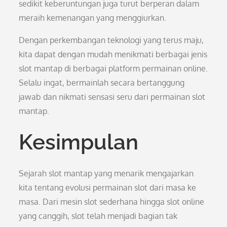
sedikit keberuntungan juga turut berperan dalam
meraih kemenangan yang menggiurkan.
Dengan perkembangan teknologi yang terus maju,
kita dapat dengan mudah menikmati berbagai jenis
slot mantap di berbagai platform permainan online.
Selalu ingat, bermainlah secara bertanggung
jawab dan nikmati sensasi seru dari permainan slot
mantap.
Kesimpulan
Sejarah slot mantap yang menarik mengajarkan
kita tentang evolusi permainan slot dari masa ke
masa. Dari mesin slot sederhana hingga slot online
yang canggih, slot telah menjadi bagian tak