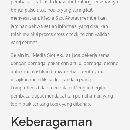
pembaca tidak perlu khawatir tentang tersebarnya
berita palsu atau hoaks yang sering kali
menyesatkan. Media Slot Akurat memberikan
jaminan bahwa setiap informasi yang disajikan
telah melalui proses cross-checking dan validasi
yang cermat.
Selain itu, Media Slot Akurat juga bekerja sama
dengan berbagai pakar dan ahli di berbagai bidang
untuk memastikan bahwa setiap berita yang
disajikan memiliki sudut pandang yang
komprehensif dan mendalam. Dengan begitu,
pembaca dapat mendapatkan pemahaman yang
lebih baik tentang topik yang dibahas.
Keberagaman