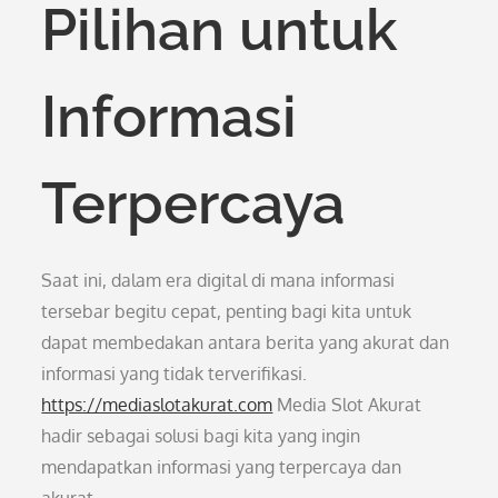
Pilihan untuk
Informasi
Terpercaya
Saat ini, dalam era digital di mana informasi
tersebar begitu cepat, penting bagi kita untuk
dapat membedakan antara berita yang akurat dan
informasi yang tidak terverifikasi.
https://mediaslotakurat.com
Media Slot Akurat
hadir sebagai solusi bagi kita yang ingin
mendapatkan informasi yang terpercaya dan