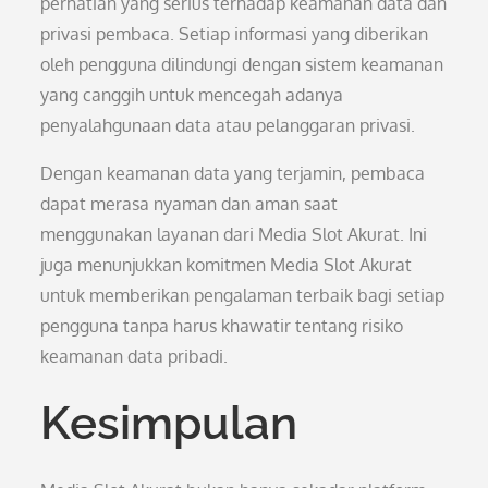
perhatian yang serius terhadap keamanan data dan
privasi pembaca. Setiap informasi yang diberikan
oleh pengguna dilindungi dengan sistem keamanan
yang canggih untuk mencegah adanya
penyalahgunaan data atau pelanggaran privasi.
Dengan keamanan data yang terjamin, pembaca
dapat merasa nyaman dan aman saat
menggunakan layanan dari Media Slot Akurat. Ini
juga menunjukkan komitmen Media Slot Akurat
untuk memberikan pengalaman terbaik bagi setiap
pengguna tanpa harus khawatir tentang risiko
keamanan data pribadi.
Kesimpulan