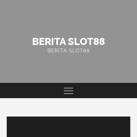
Skip
to
content
BERITA SLOT88
BERITA SLOT88