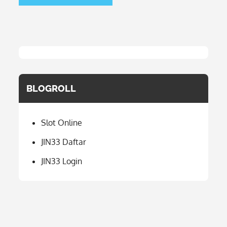
BLOGROLL
Slot Online
JIN33 Daftar
JIN33 Login