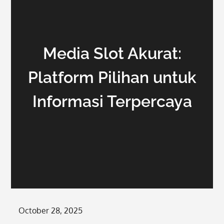
Media Slot Akurat:
Platform Pilihan untuk
Informasi Terpercaya
Posted
October 28, 2025