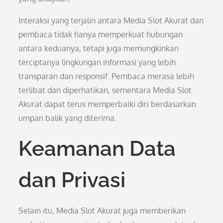
Interaksi yang terjalin antara Media Slot Akurat dan
pembaca tidak hanya memperkuat hubungan
antara keduanya, tetapi juga memungkinkan
terciptanya lingkungan informasi yang lebih
transparan dan responsif. Pembaca merasa lebih
terlibat dan diperhatikan, sementara Media Slot
Akurat dapat terus memperbaiki diri berdasarkan
umpan balik yang diterima.
Keamanan Data
dan Privasi
Selain itu, Media Slot Akurat juga memberikan