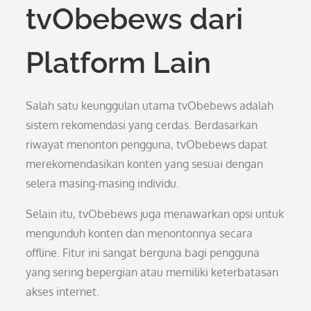
tvObebews dari
Platform Lain
Salah satu keunggulan utama tvObebews adalah
sistem rekomendasi yang cerdas. Berdasarkan
riwayat menonton pengguna, tvObebews dapat
merekomendasikan konten yang sesuai dengan
selera masing-masing individu.
Selain itu, tvObebews juga menawarkan opsi untuk
mengunduh konten dan menontonnya secara
offline. Fitur ini sangat berguna bagi pengguna
yang sering bepergian atau memiliki keterbatasan
akses internet.