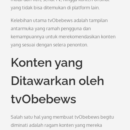
yang tidak bisa ditemukan di platform lain.
Kelebihan utama tvObebews adalah tampilan
antarmuka yang ramah pengguna dan
kemampuannya untuk merekomendasikan konten
yang sesuai dengan selera penonton.
Konten yang
Ditawarkan oleh
tvObebews
Salah satu hal yang membuat tvObebews begitu
diminati adalah ragam konten yang mereka