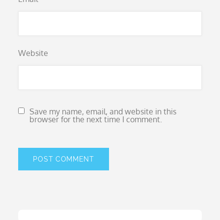
Website
Save my name, email, and website in this
browser for the next time I comment.