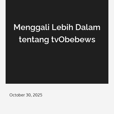
Menggali Lebih Dalam
tentang tvObebews
Posted
October 30, 2025
on