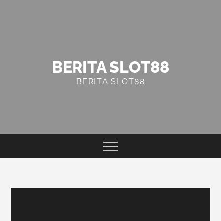
Skip
to
content
BERITA SLOT88
BERITA SLOT88