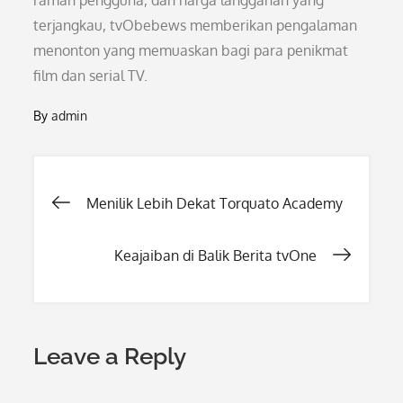
ramah pengguna, dan harga langganan yang
terjangkau, tvObebews memberikan pengalaman
menonton yang memuaskan bagi para penikmat
film dan serial TV.
By
admin
Post
Menilik Lebih Dekat Torquato Academy
navigation
Keajaiban di Balik Berita tvOne
Leave a Reply