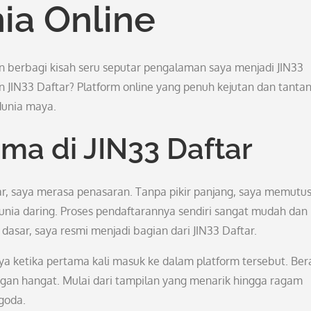
ia Online
an berbagi kisah seru seputar pengalaman saya menjadi JIN33
n JIN33 Daftar? Platform online yang penuh kejutan dan tanta
dunia maya.
ma di JIN33 Daftar
r, saya merasa penasaran. Tanpa pikir panjang, saya memutu
unia daring. Proses pendaftarannya sendiri sangat mudah dan
asar, saya resmi menjadi bagian dari JIN33 Daftar.
ya ketika pertama kali masuk ke dalam platform tersebut. Be
an hangat. Mulai dari tampilan yang menarik hingga ragam
goda.