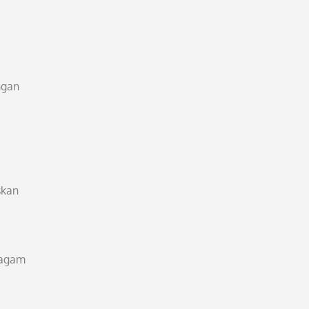
ngan
skan
ragam