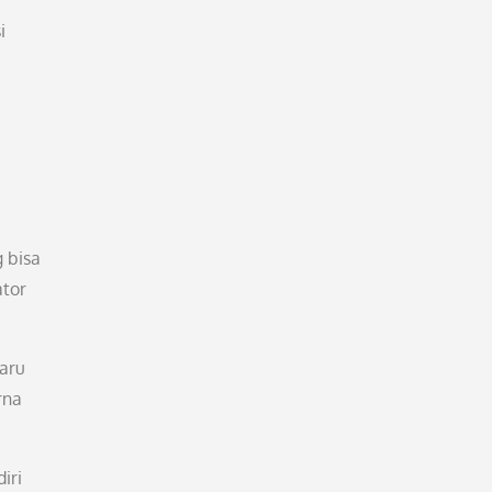
i
g bisa
ator
baru
rna
iri