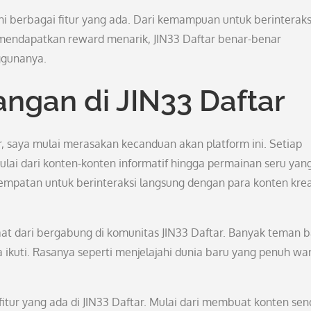
hi berbagai fitur yang ada. Dari kemampuan untuk berinteraks
mendapatkan reward menarik, JIN33 Daftar benar-benar
gunanya.
ngan di JIN33 Daftar
 saya mulai merasakan kecanduan akan platform ini. Setiap
mulai dari konten-konten informatif hingga permainan seru yan
sempatan untuk berinteraksi langsung dengan para konten kre
aat dari bergabung di komunitas JIN33 Daftar. Banyak teman 
a ikuti. Rasanya seperti menjelajahi dunia baru yang penuh wa
itur yang ada di JIN33 Daftar. Mulai dari membuat konten send