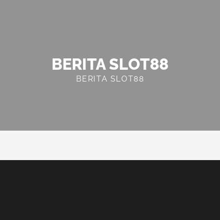
BERITA SLOT88
BERITA SLOT88