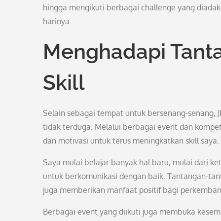
hingga mengikuti berbagai challenge yang diad
harinya.
Menghadapi Tant
Skill
Selain sebagai tempat untuk bersenang-senang, 
tidak terduga. Melalui berbagai event dan kompe
dan motivasi untuk terus meningkatkan skill saya.
Saya mulai belajar banyak hal baru, mulai dari
untuk berkomunikasi dengan baik. Tantangan-tant
juga memberikan manfaat positif bagi perkemban
Berbagai event yang diikuti juga membuka kesemp