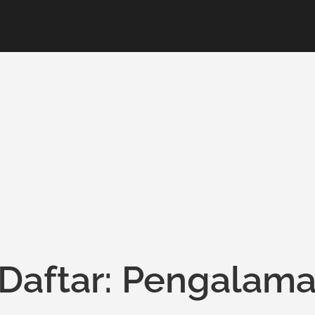
 Daftar: Pengalam