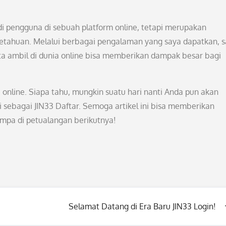
i pengguna di sebuah platform online, tetapi merupakan
getahuan. Melalui berbagai pengalaman yang saya dapatkan, 
ita ambil di dunia online bisa memberikan dampak besar bagi
a online. Siapa tahu, mungkin suatu hari nanti Anda pun akan
 sebagai JIN33 Daftar. Semoga artikel ini bisa memberikan
umpa di petualangan berikutnya!
Selamat Datang di Era Baru JIN33 Login!