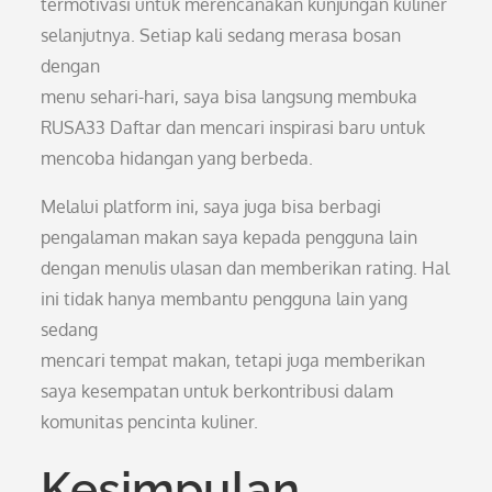
termotivasi untuk merencanakan kunjungan kuliner
selanjutnya. Setiap kali sedang merasa bosan
dengan
menu sehari-hari, saya bisa langsung membuka
RUSA33 Daftar dan mencari inspirasi baru untuk
mencoba hidangan yang berbeda.
Melalui platform ini, saya juga bisa berbagi
pengalaman makan saya kepada pengguna lain
dengan menulis ulasan dan memberikan rating. Hal
ini tidak hanya membantu pengguna lain yang
sedang
mencari tempat makan, tetapi juga memberikan
saya kesempatan untuk berkontribusi dalam
komunitas pencinta kuliner.
Kesimpulan