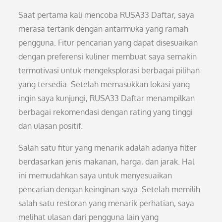
Saat pertama kali mencoba RUSA33 Daftar, saya
merasa tertarik dengan antarmuka yang ramah
pengguna. Fitur pencarian yang dapat disesuaikan
dengan preferensi kuliner membuat saya semakin
termotivasi untuk mengeksplorasi berbagai pilihan
yang tersedia. Setelah memasukkan lokasi yang
ingin saya kunjungi, RUSA33 Daftar menampilkan
berbagai rekomendasi dengan rating yang tinggi
dan ulasan positif.
Salah satu fitur yang menarik adalah adanya filter
berdasarkan jenis makanan, harga, dan jarak. Hal
ini memudahkan saya untuk menyesuaikan
pencarian dengan keinginan saya. Setelah memilih
salah satu restoran yang menarik perhatian, saya
melihat ulasan dari pengguna lain yang