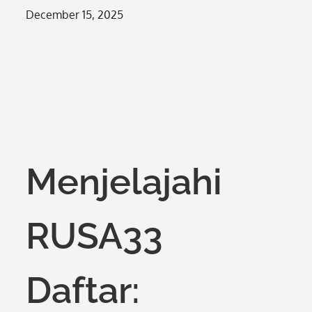
Posted
December 15, 2025
on
Menjelajahi
RUSA33
Daftar: