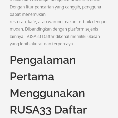
Dengan fitur pencarian yang canggih, pengguna
dapat menemukan
restoran, kafe, atau warung makan terbaik dengan
mudah. Dibandingkan dengan platform sejenis
lainnya, RUSA33 Daftar dikenal memiliki ulasan
yang lebih akurat dan terpercaya.
Pengalaman
Pertama
Menggunakan
RUSA33 Daftar