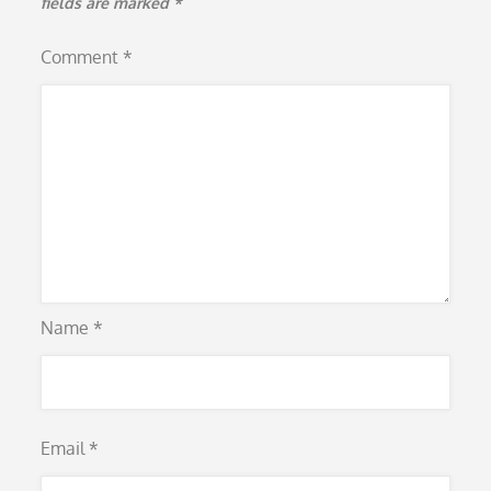
fields are marked
*
Comment
*
Name
*
Email
*