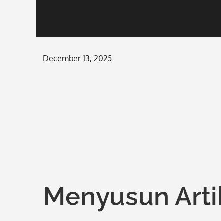
Posted
December 13, 2025
on
Menyusun Arti