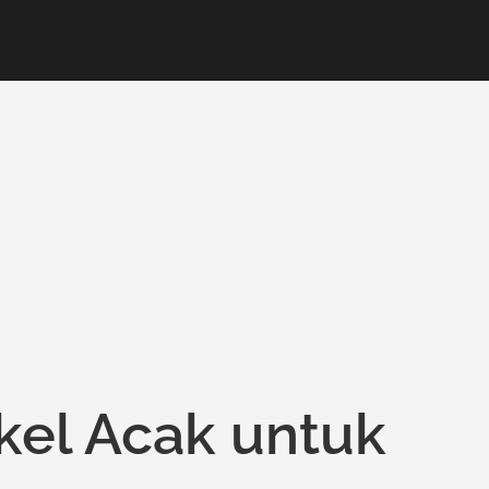
kel Acak untuk