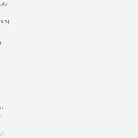
alu
yang
t
ti
s
un