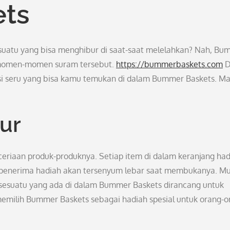
ts
uatu yang bisa menghibur di saat-saat melelahkan? Nah, Bu
i momen-momen suram tersebut.
https://bummerbaskets.com
D
asi seru yang bisa kamu temukan di dalam Bummer Baskets. Ma
ur
eriaan produk-produknya. Setiap item di dalam keranjang had
 penerima hadiah akan tersenyum lebar saat membukanya. Mu
 sesuatu yang ada di dalam Bummer Baskets dirancang untuk
emilih Bummer Baskets sebagai hadiah spesial untuk orang-o