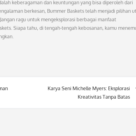
an adalah keberagaman dan keuntungan yang bisa diperoleh dari
pengalaman berkesan, Bummer Baskets telah menjadi pilihan 
 Jangan ragu untuk mengeksplorasi berbagai manfaat
kets. Siapa tahu, di tengah-tengah kebosanan, kamu menem
ngkan.
aman
Karya Seni Michelle Myers: Eksplorasi
Kreativitas Tanpa Batas