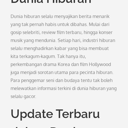
Dunia hiburan selalu menyajikan berita menarik
yang tak pernah habis untuk dibahas. Mulai dari
gosip selebriti, review film terbaru, hingga konser
musik yang mendunia. Setiap hari, industri hiburan
selalu menghadirkan kabar yang bisa membuat
kita terkagum-kagum. Tak hanya itu,
perkembangan drama Korea dan film Hollywood
juga menjadi sorotan utama para pecinta hiburan.
Para penggemar seni dan budaya tentu tak boleh
melewatkan informasi terkini di dunia hiburan yang
selalu gacor.
Update Terbaru