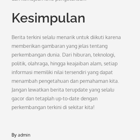
Kesimpulan
Berita terkini selalu menarik untuk diikuti karena
memberikan gambaran yang jelas tentang
perkembangan dunia. Dari hiburan, teknologi,
politik, olahraga, hingga keajaiban alam, setiap
informasi memiliki nilai tersendiri yang dapat
menambah pengetahuan dan pemahaman kita.
Jangan lewatkan berita terupdate yang selalu
gacor dan tetaplah up-to-date dengan
perkembangan terkini di sekitar kita!
By
admin