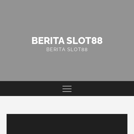
Skip
to
content
BERITA SLOT88
BERITA SLOT88