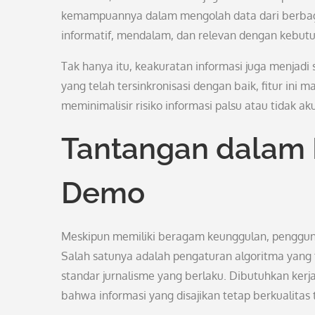
kemampuannya dalam mengolah data dari berbagai 
informatif, mendalam, dan relevan dengan kebu
Tak hanya itu, keakuratan informasi juga menjad
yang telah tersinkronisasi dengan baik, fitur ini
meminimalisir risiko informasi palsu atau tidak aku
Tantangan dalam
Demo
Meskipun memiliki beragam keunggulan, penggun
Salah satunya adalah pengaturan algoritma yang 
standar jurnalisme yang berlaku. Dibutuhkan kerj
bahwa informasi yang disajikan tetap berkualitas t