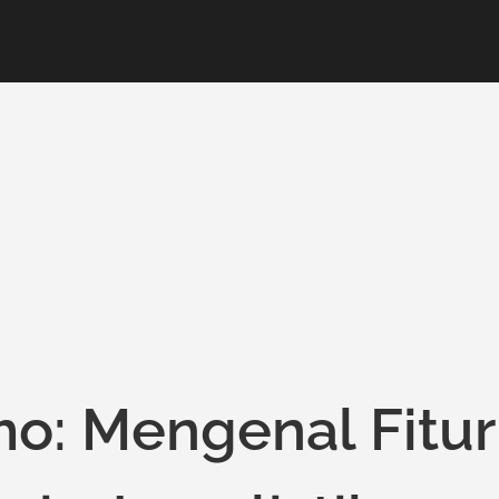
o: Mengenal Fitur