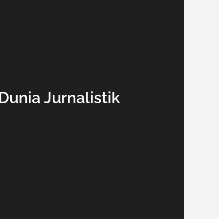
unia Jurnalistik