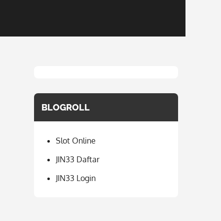
BLOGROLL
Slot Online
JIN33 Daftar
JIN33 Login