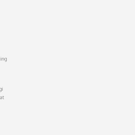
ing
gi
at