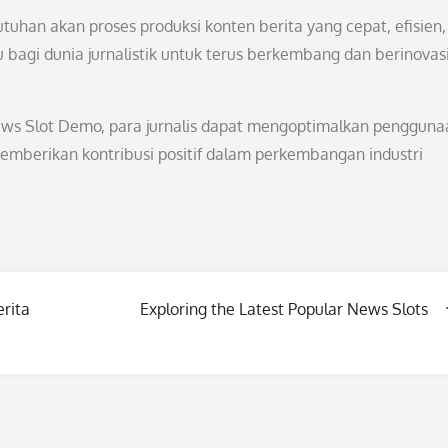
uhan akan proses produksi konten berita yang cepat, efisien,
u bagi dunia jurnalistik untuk terus berkembang dan berinovas
 Slot Demo, para jurnalis dapat mengoptimalkan pengguna
 memberikan kontribusi positif dalam perkembangan industri
rita
Exploring the Latest Popular News Slots