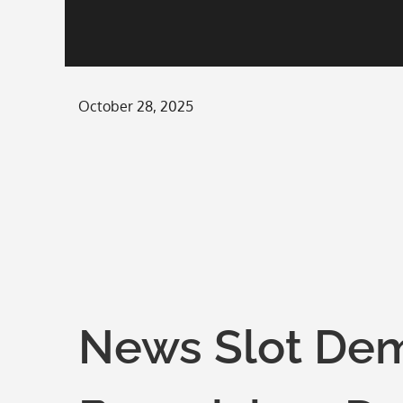
Posted
October 28, 2025
on
News Slot Dem