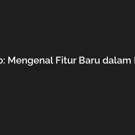
 Mengenal Fitur Baru dalam D