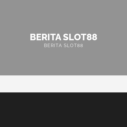
BERITA SLOT88
BERITA SLOT88