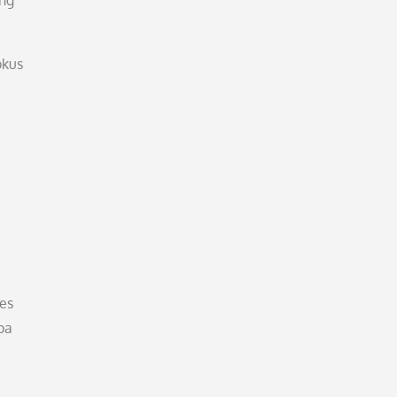
ang
okus
es
pa