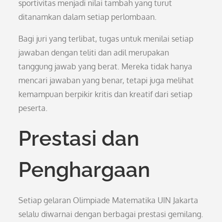
sportivitas menjadi nilai tambah yang turut
ditanamkan dalam setiap perlombaan.
Bagi juri yang terlibat, tugas untuk menilai setiap
jawaban dengan teliti dan adil merupakan
tanggung jawab yang berat. Mereka tidak hanya
mencari jawaban yang benar, tetapi juga melihat
kemampuan berpikir kritis dan kreatif dari setiap
peserta.
Prestasi dan
Penghargaan
Setiap gelaran Olimpiade Matematika UIN Jakarta
selalu diwarnai dengan berbagai prestasi gemilang.