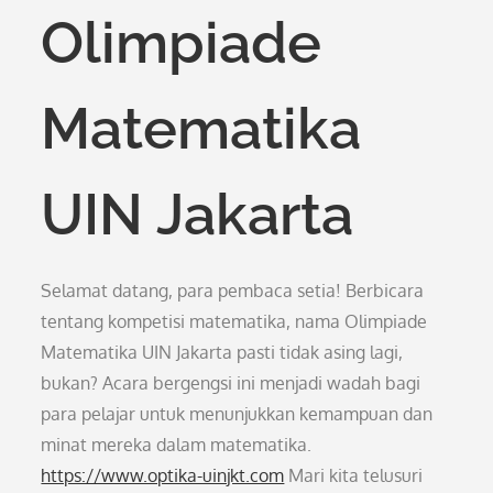
Olimpiade
Matematika
UIN Jakarta
Selamat datang, para pembaca setia! Berbicara
tentang kompetisi matematika, nama Olimpiade
Matematika UIN Jakarta pasti tidak asing lagi,
bukan? Acara bergengsi ini menjadi wadah bagi
para pelajar untuk menunjukkan kemampuan dan
minat mereka dalam matematika.
https://www.optika-uinjkt.com
Mari kita telusuri