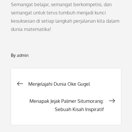
Semangat belajar, semangat berkompetisi, dan
semangat untuk terus tumbuh menjadi kunci
kesuksesan di setiap langkah perjalanan kita dalam
dunia matematika!
By
admin
Post
Menjelajahi Dunia Oke Gugel
navigation
Menapak Jejak Palmer Situmorang:
Sebuah Kisah Inspiratif