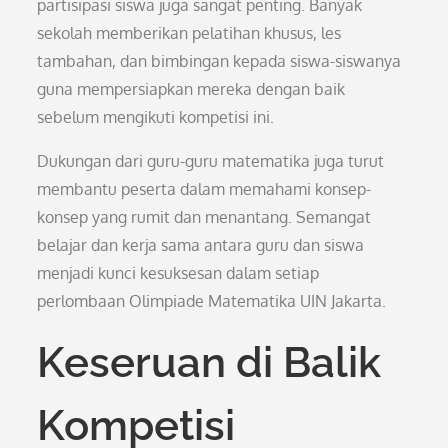
partisipasi siswa juga sangat penting. Banyak
sekolah memberikan pelatihan khusus, les
tambahan, dan bimbingan kepada siswa-siswanya
guna mempersiapkan mereka dengan baik
sebelum mengikuti kompetisi ini.
Dukungan dari guru-guru matematika juga turut
membantu peserta dalam memahami konsep-
konsep yang rumit dan menantang. Semangat
belajar dan kerja sama antara guru dan siswa
menjadi kunci kesuksesan dalam setiap
perlombaan Olimpiade Matematika UIN Jakarta.
Keseruan di Balik
Kompetisi