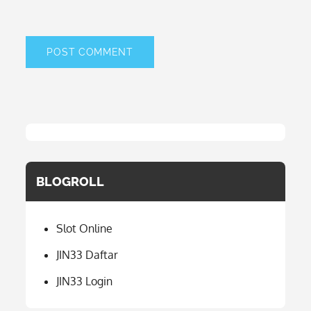
BLOGROLL
Slot Online
JIN33 Daftar
JIN33 Login