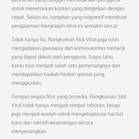
untuk menemukan konten yang diinginkan dengan
cepat. Selain itu, tampilan yang responsif membuat
pengalaman menjelajah situs ini semakin lancar.
Tidak hanya itu, Rangkuman Slot Viral juga rutin
mengadakan giveaway dan kontes-kontes menarik
yang dapat diikuti oleh pengguna. Siapa tahu,
kamu bisa menjadi salah satu pemenangnya dan
mendapatkan hadiah-hadiah spesial yang
menggiurkan.
Dengan segala fitur yang tersedia, Rangkuman Slot
Viral tidak hanya menjadi tempat hiburan, tetapi
juga menjadi wadah untuk mengeksplorasi hal-hal
baru dan meraih kesenangan secara
menyenangkan.