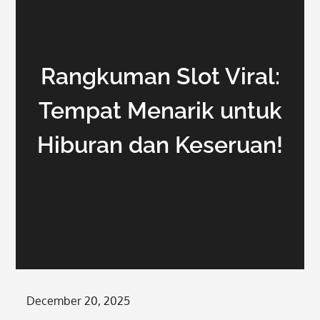
Rangkuman Slot Viral:
Tempat Menarik untuk
Hiburan dan Keseruan!
Posted
December 20, 2025