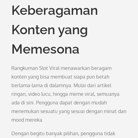
Keberagaman
Konten yang
Memesona
Rangkuman Slot Viral menawarkan beragam
konten yang bisa membuat siapa pun betah
berlama-lama di dalamnya. Mulai dari artikel
ringan, video lucu, hingga meme viral, semuanya
ada di sini. Pengguna dapat dengan mudah
menemukan sesuatu yang sesuai dengan minat dan
mood mereka.
Dengan begitu banyak pilihan, pengguna tidak