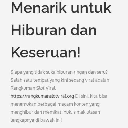
Menarik untuk
Hiburan dan
Keseruan!
Siapa yang tidak suka hiburan ringan dan seru?
Salah satu tempat yang kini sedang viral adalah
Rangkuman Slot Viral.
https://rangkumanslotviral.org
Di sini, kita bisa
menemukan berbagai macam konten yang
menghibur dan memikat. Yuk, simak ulasan
lengkapnya di bawah ini!