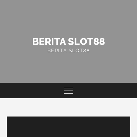
Skip
to
content
BERITA SLOT88
BERITA SLOT88