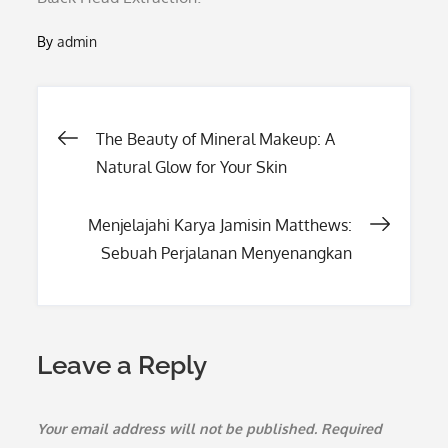
By
admin
Post
The Beauty of Mineral Makeup: A
Natural Glow for Your Skin
navigation
Menjelajahi Karya Jamisin Matthews:
Sebuah Perjalanan Menyenangkan
Leave a Reply
Your email address will not be published.
Required