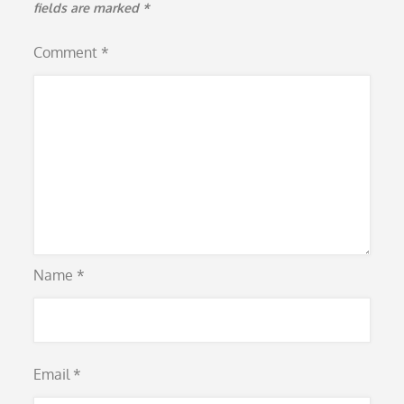
fields are marked
*
Comment
*
Name
*
Email
*