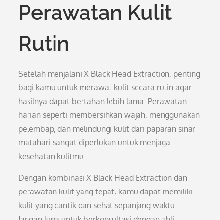
Perawatan Kulit
Rutin
Setelah menjalani X Black Head Extraction, penting
bagi kamu untuk merawat kulit secara rutin agar
hasilnya dapat bertahan lebih lama. Perawatan
harian seperti membersihkan wajah, menggunakan
pelembap, dan melindungi kulit dari paparan sinar
matahari sangat diperlukan untuk menjaga
kesehatan kulitmu.
Dengan kombinasi X Black Head Extraction dan
perawatan kulit yang tepat, kamu dapat memiliki
kulit yang cantik dan sehat sepanjang waktu.
Jangan lupa untuk berkonsultasi dengan ahli