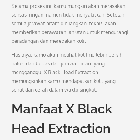
Selama proses ini, kamu mungkin akan merasakan
sensasi ringan, namun tidak menyakitkan. Setelah
semua jerawat hitam dihilangkan, teknisi akan
memberikan perawatan lanjutan untuk mengurangi
peradangan dan meredakan kulit.
Hasilnya, kamu akan melihat kulitmu lebih bersih,
halus, dan bebas dari jerawat hitam yang
mengganggu. X Black Head Extraction
memungkinkan kamu mendapatkan kulit yang
sehat dan cerah dalam waktu singkat.
Manfaat X Black
Head Extraction