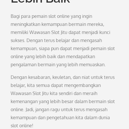
Bagi para pemain slot online yang ingin
meningkatkan kemampuan bermain mereka,
memiliki Wawasan Slot Jitu dapat menjadi kunci
sukses. Dengan terus belajar dan mengasah
kemampuan, siapa pun dapat menjadi pemain slot
online yang lebih baik dan mendapatkan
pengalaman bermain yang lebih memuaskan.
Dengan kesabaran, keuletan, dan niat untuk terus
belajar, kita semua dapat mengembangkan
Wawasan Slot Jitu kita sendiri dan meraih
kemenangan yang lebih besar dalam bermain slot
online. Jadi, jangan ragu untuk terus mengasah
kemampuan dan pengetahuan kita dalam dunia
slot online!