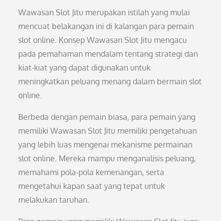
Wawasan Slot Jitu merupakan istilah yang mulai
mencuat belakangan ini di kalangan para pemain
slot online. Konsep Wawasan Slot Jitu mengacu
pada pemahaman mendalam tentang strategi dan
kiat-kiat yang dapat digunakan untuk
meningkatkan peluang menang dalam bermain slot
online.
Berbeda dengan pemain biasa, para pemain yang
memiliki Wawasan Slot Jitu memiliki pengetahuan
yang lebih luas mengenai mekanisme permainan
slot online. Mereka mampu menganalisis peluang,
memahami pola-pola kemenangan, serta
mengetahui kapan saat yang tepat untuk
melakukan taruhan.