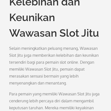
Kelebihan dan
Keunikan
Wawasan Slot Jitu
Selain meningkatkan peluang menang, Wawasan
Slot Jitu juga memberikan kelebihan dan keunikan
tersendiri bagi para pemain slot online. Dengan
memiliki Wawasan Slot Jitu, pemain dapat
merasakan sensasi bermain yang lebih
menyenangkan dan menantang.
Para pemain yang memiliki Wawasan Slot Jitu juga
cenderung lebih percaya diri dalam mengambil
keputusan taruhan. Mereka memiliki keyakinan